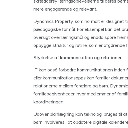
skræddersy læringsoplevelserne til deres børns
mere engagerende og relevant.
Dynamics Property, som normalt er designet til
pædagogiske formål. For eksempel kan det bruge
oversigt over læringsmål og endda spore frem
opbygge struktur og rutine, som er afgørende fo
Styrkelse af kommunikation og relationer
IT kan også forbedre kommunikationen inden f
eller kommunikationsapps kan familier dokument
relationerne mellem forældre og børn. Dynamics
familiebegivenheder, hvor medlemmer af fami
koordineringen.
Udover planlægning kan teknologi bruges til a
børn involveres i at opdatere digitale kalende