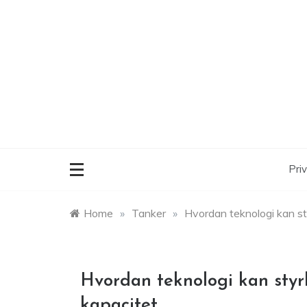
Skip
to
content
Priv
Home
»
Tanker
»
Hvordan teknologi kan s
Hvordan teknologi kan sty
kapacitet