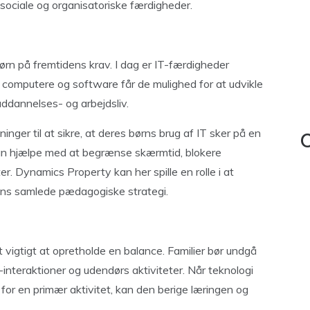
s sociale og organisatoriske færdigheder.
rn på fremtidens krav. I dag er IT-færdigheder
til computere og software får de mulighed for at udvikle
ddannelses- og arbejdsliv.
nger til at sikre, at deres børns brug af IT sker på en
C
an hjælpe med at begrænse skærmtid, blokere
. Dynamics Property kan her spille en rolle i at
iens samlede pædagogiske strategi.
 vigtigt at opretholde en balance. Familier bør undgå
-interaktioner og udendørs aktiviteter. Når teknologi
or en primær aktivitet, kan den berige læringen og