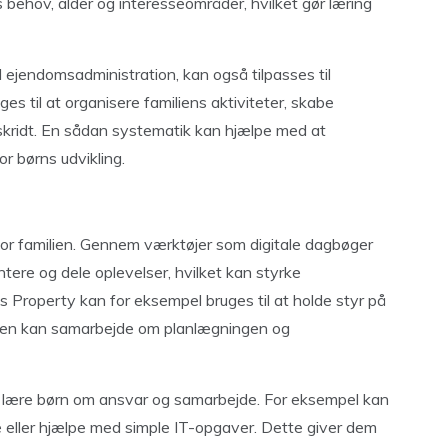
 behov, alder og interesseområder, hvilket gør læring
 ejendomsadministration, kan også tilpasses til
s til at organisere familiens aktiviteter, skabe
skridt. En sådan systematik kan hjælpe med at
r børns udvikling.
or familien. Gennem værktøjer som digitale dagbøger
ere og dele oplevelser, hvilket kan styrke
 Property kan for eksempel bruges til at holde styr på
lien kan samarbejde om planlægningen og
t lære børn om ansvar og samarbejde. For eksempel kan
re eller hjælpe med simple IT-opgaver. Dette giver dem