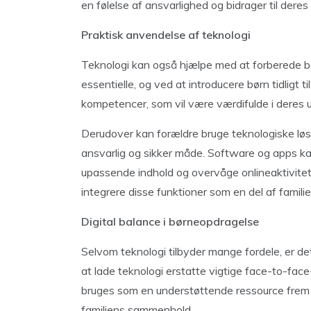
en følelse af ansvarlighed og bidrager til dere
Praktisk anvendelse af teknologi
Teknologi kan også hjælpe med at forberede bø
essentielle, og ved at introducere børn tidligt 
kompetencer, som vil være værdifulde i deres u
Derudover kan forældre bruge teknologiske løsni
ansvarlig og sikker måde. Software og apps k
upassende indhold og overvåge onlineaktiviteter
integrere disse funktioner som en del af famil
Digital balance i børneopdragelse
Selvom teknologi tilbyder mange fordele, er det
at lade teknologi erstatte vigtige face-to-face
bruges som en understøttende ressource frem f
familiens sammenhold.